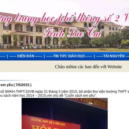
----
|
------ DIỄN ĐÀN ------
|
------TIN TỨC GIÁO DỤC------
|
------TÀI NGUYÊN ---
Chào mừng các bạn đến với Website trường
em yêu ( 7/5/2015 )
 số 99/KH-THPT.S2VB ngày 31 tháng 3 năm 2015, bộ phận thư viện trường THPT s
hiệu sách năm học 2014 – 2015,với chủ đề “Cuốn sách em yêu”.