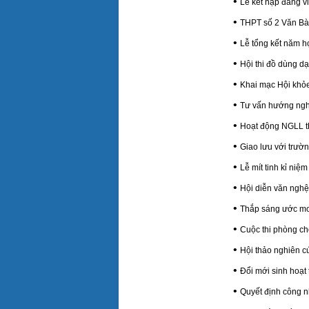
•
Lễ kết nạp đảng 
•
THPT số 2 Văn Bàn
•
Lễ tổng kết năm h
•
Hội thi đồ dùng d
•
Khai mạc Hội khỏ
•
Tư vấn hướng ngh
•
Hoạt động NGLL t
•
Giao lưu với trườ
•
Lễ mít tinh kỉ ni
•
Hội diễn văn nghệ
•
Thắp sáng ước mơ 
•
Cuộc thi phòng c
•
Hội thảo nghiên c
•
Đổi mới sinh hoạt
•
Quyết định công n