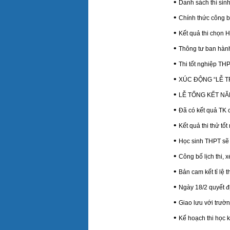
•
Danh sách thí sinh
•
Chính thức công b
•
Kết quả thi chọn 
•
Thông tư ban hành
•
Thi tốt nghiệp TH
•
XÚC ĐỘNG “LỄ T
•
LỄ TỔNG KẾT NĂM
•
Đã có kết quả TK
•
Kết quả thi thử tổt
•
Học sinh THPT sẽ t
•
Công bố lịch thi,
•
Bản cam kết tỉ lệ
•
Ngày 18/2 quyết 
•
Giao lưu với trườ
•
Kế hoạch thi học k