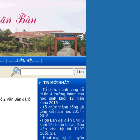
---
|
-------LIÊN HỆ------
|
 THPT Số 2 Văn Bàn
TIN MỚI NHẤT
- Tổ chức thành công Lễ
tri ân & trưởng thành cho
học sinh khối 12 niên
ố 2 Văn Bàn đã tổ
khóa 2015 -
- Tổ chức thành công Lễ
tổng kết năm học 2017 -
2018
- Họp Ban đại diện CMHS
khối 12 chuẩn bị các điều
kiện cho kỳ thi THPT
Quốc Gia
- Khai mạc kỳ thi tuyển