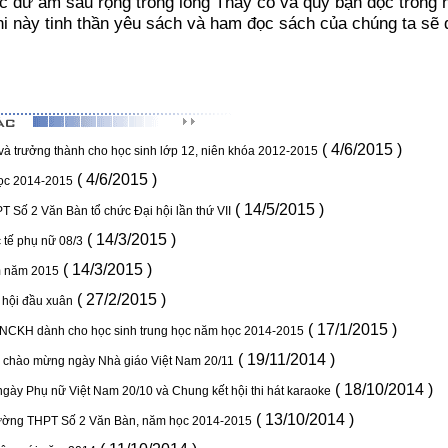
c dư âm sâu rộng trong lòng Thầy cô và quý bạn đọc trong 
hi này tinh thần yêu sách và ham đọc sách của chúng ta sẽ
( 4/6/2015 )
n và trưởng thành cho học sinh lớp 12, niên khóa 2012-2015
( 4/6/2015 )
học 2014-2015
( 14/5/2015 )
T Số 2 Văn Bàn tổ chức Đại hội lần thứ VII
( 14/3/2015 )
 tế phụ nữ 08/3
( 14/3/2015 )
m năm 2015
( 27/2/2015 )
ễ hội đầu xuân
( 17/1/2015 )
 NCKH dành cho học sinh trung học năm học 2014-2015
( 19/11/2014 )
ệ chào mừng ngày Nhà giáo Việt Nam 20/11
( 18/10/2014 )
gày Phụ nữ Việt Nam 20/10 và Chung kết hội thi hát karaoke
( 13/10/2014 )
ường THPT Số 2 Văn Bàn, năm học 2014-2015