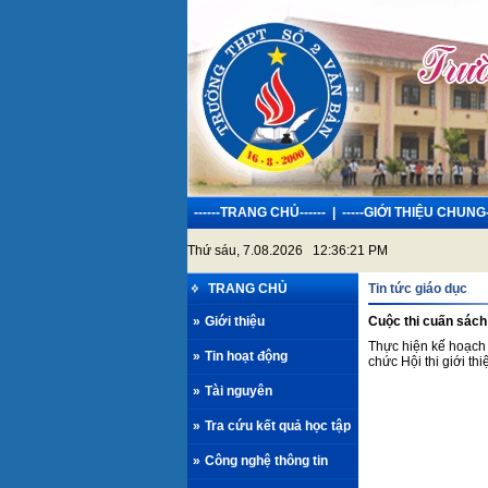
------TRANG CHỦ------
|
-----GIỚI THIỆU CHUNG-
Thứ sáu, 7.08.2026 12:36:21 PM
TRANG CHỦ
Tin tức giáo dục
»
Giới thiệu
Cuộc thi cuấn sách 
Thực hiện kế hoạch
»
Tin hoạt động
chức Hội thi giới t
»
Tài nguyên
»
Tra cứu kết quả học tập
»
Công nghệ thông tin