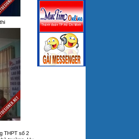
thi
ờng THPT số 2