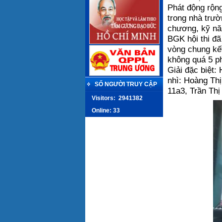
Phát động rộn
trong nhà trườ
chương, kỹ năn
BGK hội thi đã
vòng chung kết
không quá 5 ph
Giải đặc biệt:
nhì: Hoàng Th
SỐ NGƯỜI TRUY CẬP
11a3, Trần Th
Visitors:
2941382
Online: 33