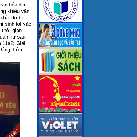
 văn hóa đọc
ăng khiếu văn
 bài dự thi,
í sinh lọt vào
 thời gian
quả như sau:
 11a2; Giải
 Dáng. Lớp