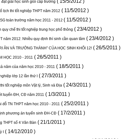
( 15/5/2012 )
 đạt giải học sinh giỏi cấp trường
( 11/5/2012 )
ố lịch thi tốt nghiệp THPT năm 2012
( 11/5/2012 )
HSG toàn trường năm học 2011 - 2012
( 23/4/2012 )
 quy chế thi tốt nghiệp trung học phổ thông
( 23/4/2012 )
PT năm 2012: Nhiều quy định thí sinh cần quan tâm
( 26/5/2011 )
RI ÂN VÀ TRƯỞNG THÀNH” CỦA HỌC SINH KHỐI 12!
( 26/5/2011 )
 HỌC 2010 - 2011
( 18/5/2011 )
 cả năm của năm học 2010 - 2011
( 27/3/2011 )
 nghiệp lớp 12 lần thứ I
( 24/3/2011 )
hi tốt nghiệp môn Vật lý, Sinh và Địa
( 1/3/2011 )
 xét tuyển ĐH, CĐ năm 2011
( 25/2/2011 )
 thi đỗ TN THPT năm học 2010 - 2011
( 17/2/2011 )
định phương án tuyển sinh ĐH-CĐ
( 21/1/2011 )
ng THPT số 4 Văn Bàn
( 14/12/2010 )
ỳ I