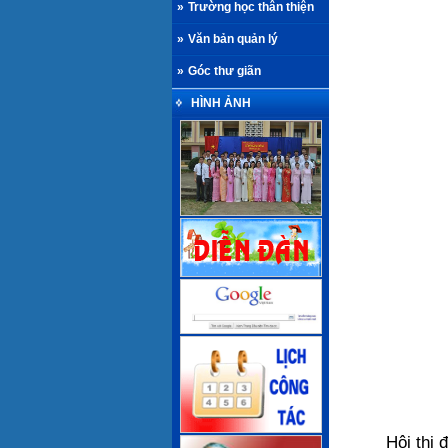
»
Trường học thân thiện
»
Văn bản quản lý
»
Góc thư giãn
HÌNH ẢNH
Hội thi