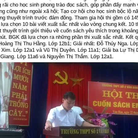
g rãi cho học sinh phong trào đọc sách, góp phần đẩy mạnh
ng cũng như ngoài xã hội; Tạo cơ hội cho học sinh bộc lộ n
g thuyết trình trước đám đông. Tham gia hội thi gồm có 145
 lựa chọn 10 bài viết xuất sắc nhất vào vòng chung kết. 10 th
 thuyết trình giới thiệu về cuốn sách yêu thích trong khoảng
út. BGK đã lựa chọn ra những phần thi xuất sắc nhất. Kết 
 Hoàng Thị Thu Hằng. Lớp 12b1; Giải nhất: Đỗ Thúy Nga. Lớp
ị Xim. Lớp 12a1 và Vũ Thị Duyên. Lớp 11a1; Giải ba Lự Thị
ị Giang. Lớp 11a6 và Nguyễn Thị Thắm. Lớp 12a1.