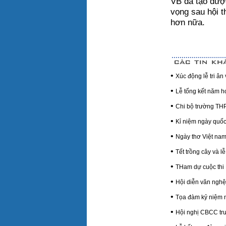
VB đã tạo đượ
vọng sau hội t
hơn nữa.
•
Xúc động lễ tri â
•
Lễ tổng kết năm 
•
Chi bộ trường THP
•
Kỉ niệm ngày quốc
•
Ngày thơ Việt na
•
Tết trồng cây và l
•
THam dự cuộc thi
•
Hội diễn văn ngh
•
Tọa đàm kỷ niệm n
•
Hội nghị CBCC tr