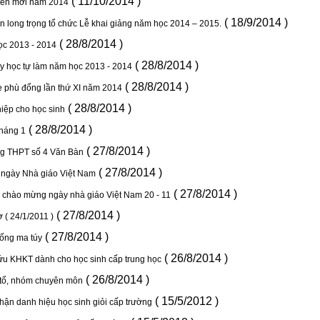
( 11/10/2014 )
viên mới năm 2014
( 18/9/2014 )
 long trọng tổ chức Lễ khai giảng năm học 2014 – 2015.
( 28/8/2014 )
ọc 2013 - 2014
( 28/8/2014 )
ạy học tự làm năm học 2013 - 2014
( 28/8/2014 )
e phù đổng lần thứ XI năm 2014
( 28/8/2014 )
iệp cho học sinh
( 28/8/2014 )
háng 1
( 27/8/2014 )
ng THPT số 4 Văn Bàn
( 27/8/2014 )
ệm ngày Nhà giáo Việt Nam
( 27/8/2014 )
 chào mừng ngày nhà giáo Việt Nam 20 - 11
( 27/8/2014 )
( 24/1/2011 )
( 27/8/2014 )
hống ma túy
( 26/8/2014 )
ứu KHKT dành cho học sinh cấp trung học
( 26/8/2014 )
 tổ, nhóm chuyên môn
( 15/5/2012 )
hận danh hiệu học sinh giỏi cấp trường