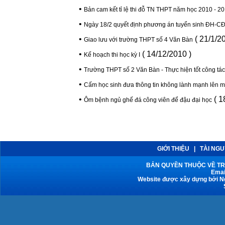
•
Bản cam kết tỉ lệ thi đỗ TN THPT năm học 2010 - 2
•
Ngày 18/2 quyết định phương án tuyển sinh ĐH-C
•
( 21/1/20
Giao lưu với trường THPT số 4 Văn Bàn
•
( 14/12/2010 )
Kế hoạch thi học kỳ I
•
Trường THPT số 2 Văn Bàn - Thực hiện tốt công tác
•
Cấm học sinh đưa thông tin không lành mạnh lên 
•
( 1
Ôm bệnh ngủ ghế đá công viên để đậu đại học
GIỚI THIỆU
|
TÀI NG
BẢN QUYỀN THUỘC VỀ TRƯ
Emai
Website được xây dựng bởi Ng