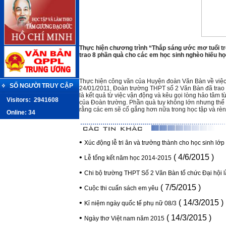
Thực hiện chương trình “Thắp sáng ước mơ tuổi tr
trao 8 phần quà cho các em học sinh nghèo hiếu h
Thực hiện công văn của Huyện đoàn Văn Bàn về việc 
SỐ NGƯỜI TRUY CẬP
24/01/2011, Đoàn trường THPT số 2 Văn Bàn đã trao 
là kết quả từ việc vận động và kêu gọi lòng hảo tâm
Visitors:
2941608
của Đoàn trường. Phần quà tuy không lớn nhưng thể h
rằng các em sẽ cố gắng hơn nữa trong học tập và rèn
Online: 34
•
Xúc động lễ tri ân và trưởng thành cho học sinh lớ
•
( 4/6/2015 )
Lễ tổng kết năm học 2014-2015
•
Chi bộ trường THPT Số 2 Văn Bàn tổ chức Đại hội lầ
•
( 7/5/2015 )
Cuộc thi cuấn sách em yêu
•
( 14/3/2015 )
Kỉ niệm ngày quốc tế phụ nữ 08/3
•
( 14/3/2015 )
Ngày thơ Việt nam năm 2015