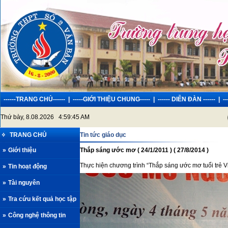
------TRANG CHỦ------
|
-----GIỚI THIỆU CHUNG-----
|
------ DIỄN ĐÀN ------
|
-
Thứ bày, 8.08.2026 4:59:45 AM
Ch
TRANG CHỦ
Tin tức giáo dục
»
Giới thiệu
Thắp sáng ước mơ ( 24/1/2011 ) ( 27/8/2014 )
Thực hiện chương trình “Thắp sáng ước mơ tuổi trẻ V
»
Tin hoạt động
»
Tài nguyên
»
Tra cứu kết quả học tập
»
Công nghệ thông tin