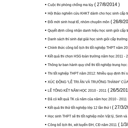
•
( 27/8/2014 )
Cuộc thi phòng chống ma túy
•
Hội thảo nghiên cứu KHKT dành cho học sinh cấp t
•
( 26/8/20
Đổi mới sinh hoạt tổ, nhóm chuyên môn
•
Quyết định công nhận danh hiệu học sinh giỏi cấp 
•
Danh sách thí sinh đạt giải học sinh giỏi cấp trường
•
Chính thức công bố lịch thi tốt nghiệp THPT năm 2
•
Kết quả thi chọn HSG toàn trường năm học 2011 -
•
Thông tư ban hành quy chế thi tốt nghiệp trung học
•
Thi tốt nghiệp THPT năm 2012: Nhiều quy định thí 
•
XÚC ĐỘNG “LỄ TRI ÂN VÀ TRƯỞNG THÀNH” CỦA 
•
( 26/5/201
LỄ TỔNG KẾT NĂM HỌC 2010 - 2011
•
Đã có kết quả TK cả năm của năm học 2010 - 2011
•
( 27/3/2
Kết quả thi thử tổt nghiệp lớp 12 lần thứ I
•
Học sinh THPT sẽ thi tốt nghiệp môn Vật lý, Sinh và
•
( 1/3
Công bố lịch thi, xét tuyển ĐH, CĐ năm 2011