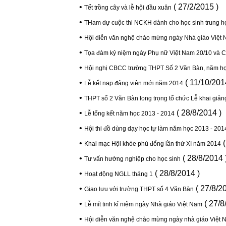
•
( 27/2/2015 )
Tết trồng cây và lễ hội đầu xuân
•
THam dự cuộc thi NCKH dành cho học sinh trung 
•
Hội diễn văn nghệ chào mừng ngày Nhà giáo Việt 
•
Tọa đàm kỷ niệm ngày Phụ nữ Việt Nam 20/10 và Ch
•
Hội nghị CBCC trường THPT Số 2 Văn Bàn, năm h
•
( 11/10/201
Lễ kết nạp đảng viên mới năm 2014
•
THPT số 2 Văn Bàn long trọng tổ chức Lễ khai giả
•
( 28/8/2014 )
Lễ tổng kết năm học 2013 - 2014
•
Hội thi đồ dùng dạy học tự làm năm học 2013 - 201
•
(
Khai mạc Hội khỏe phù đổng lần thứ XI năm 2014
•
( 28/8/2014 
Tư vấn hướng nghiệp cho học sinh
•
( 28/8/2014 )
Hoạt động NGLL tháng 1
•
( 27/8/2
Giao lưu với trường THPT số 4 Văn Bàn
•
( 27/8
Lễ mít tinh kỉ niệm ngày Nhà giáo Việt Nam
•
Hội diễn văn nghệ chào mừng ngày nhà giáo Việt N