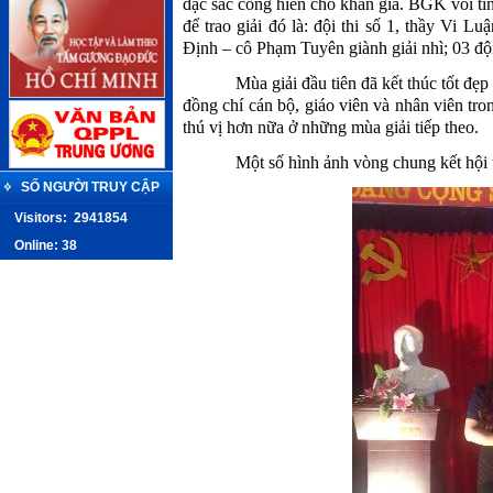
đặc sắc cống hiến cho khán giả. BGK vói tin
để trao giải đó là: đội thi số 1, thầy Vi L
Định – cô Phạm Tuyên giành giải nhì; 03 đội 
Mùa giải đầu tiên đã kết thúc tốt đẹp
đồng chí cán bộ, giáo viên và nhân viên tr
thú vị hơn nữa ở những mùa giải tiếp theo.
Một số hình ảnh vòng chung kết hội 
SỐ NGƯỜI TRUY CẬP
Visitors:
2941854
Online: 38