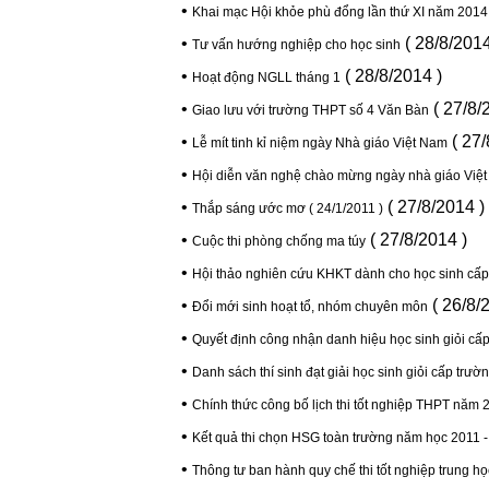
•
Khai mạc Hội khỏe phù đổng lần thứ XI năm 2014
•
( 28/8/2014
Tư vấn hướng nghiệp cho học sinh
•
( 28/8/2014 )
Hoạt động NGLL tháng 1
•
( 27/8/
Giao lưu với trường THPT số 4 Văn Bàn
•
( 27/
Lễ mít tinh kỉ niệm ngày Nhà giáo Việt Nam
•
Hội diễn văn nghệ chào mừng ngày nhà giáo Việt
•
( 27/8/2014 )
Thắp sáng ước mơ ( 24/1/2011 )
•
( 27/8/2014 )
Cuộc thi phòng chống ma túy
•
Hội thảo nghiên cứu KHKT dành cho học sinh cấp
•
( 26/8/
Đổi mới sinh hoạt tổ, nhóm chuyên môn
•
Quyết định công nhận danh hiệu học sinh giỏi cấ
•
Danh sách thí sinh đạt giải học sinh giỏi cấp trườ
•
Chính thức công bố lịch thi tốt nghiệp THPT năm 
•
Kết quả thi chọn HSG toàn trường năm học 2011 
•
Thông tư ban hành quy chế thi tốt nghiệp trung h