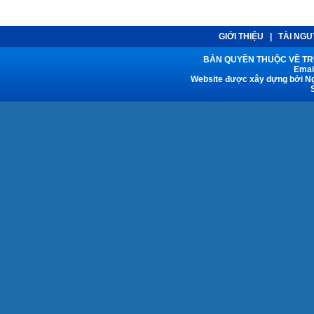
GIỚI THIỆU
|
TÀI NG
BẢN QUYỀN THUỘC VỀ TRƯ
Emai
Website được xây dựng bởi Ng