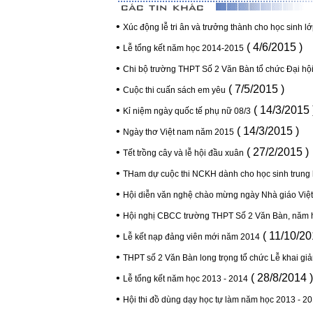
•
Xúc động lễ tri ân và trưởng thành cho học sinh 
•
( 4/6/2015 )
Lễ tổng kết năm học 2014-2015
•
Chi bộ trường THPT Số 2 Văn Bàn tổ chức Đại hội 
•
( 7/5/2015 )
Cuộc thi cuấn sách em yêu
•
( 14/3/2015 
Kỉ niệm ngày quốc tế phụ nữ 08/3
•
( 14/3/2015 )
Ngày thơ Việt nam năm 2015
•
( 27/2/2015 )
Tết trồng cây và lễ hội đầu xuân
•
THam dự cuộc thi NCKH dành cho học sinh trung
•
Hội diễn văn nghệ chào mừng ngày Nhà giáo Việ
•
Hội nghị CBCC trường THPT Số 2 Văn Bàn, năm 
•
( 11/10/20
Lễ kết nạp đảng viên mới năm 2014
•
THPT số 2 Văn Bàn long trọng tổ chức Lễ khai gi
•
( 28/8/2014 )
Lễ tổng kết năm học 2013 - 2014
•
Hội thi đồ dùng dạy học tự làm năm học 2013 - 2