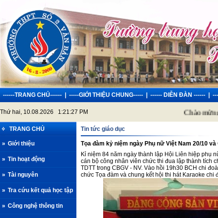
------TRANG CHỦ------
|
-----GIỚI THIỆU CHUNG-----
|
------ DIỄN ĐÀN ------
|
-
Thứ hai, 10.08.2026 1:21:27 PM
Chào mừng các 
TRANG CHỦ
Tin tức giáo dục
»
Giới thiệu
Tọa đàm kỷ niệm ngày Phụ nữ Việt Nam 20/10 và Ch
Kỉ niệm 84 năm ngày thành lập Hội Liên hiệp phụ nữ
»
Tin hoạt động
cán bộ công nhân viên chức thi đua lập thành tíc
TDTT trong CBGV - NV. Vào hồi 19h30 BCH chi đoà
»
Tài nguyên
chức Tọa đàm và chung kết hội thi hát Karaoke chi
»
Tra cứu kết quả học tập
»
Công nghệ thông tin