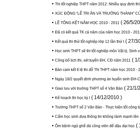
•
Thi tốt nghiệp THPT năm 2012: Nhiều quy định thí
•
XÚC ĐỘNG “LỄ TRI ÂN VÀ TRƯỞNG THÀNH” CỦ
•
( 26/5/20
LỄ TỔNG KẾT NĂM HỌC 2010 - 2011
•
Đã có kết quả TK cả năm của năm học 2010 - 201
•
( 27/3/
Kết quả thi thử tổt nghiệp lớp 12 lần thứ I
•
Học sinh THPT sẽ thi tốt nghiệp môn Vật lý, Sinh 
•
( 1/
Công bố lịch thi, xét tuyển ĐH, CĐ năm 2011
•
Bản cam kết tỉ lệ thi đỗ TN THPT năm học 2010 - 
•
Ngày 18/2 quyết định phương án tuyển sinh ĐH-
•
( 21/1/
Giao lưu với trường THPT số 4 Văn Bàn
•
( 14/12/2010 )
Kế hoạch thi học kỳ I
•
Trường THPT số 2 Văn Bàn - Thực hiện tốt công tá
•
Cấm học sinh đưa thông tin không lành mạnh lê
•
( 
Ôm bệnh ngủ ghế đá công viên để đậu đại học