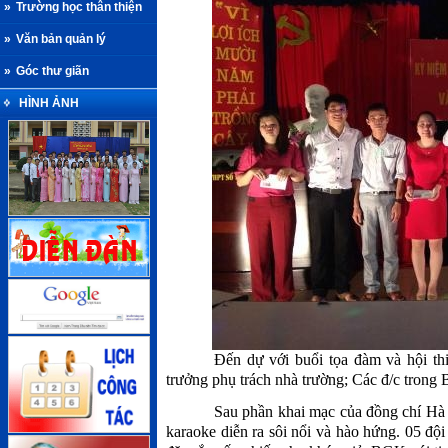
»
Trường học thân thiện
»
Văn bản quản lý
»
Góc thư giãn
HÌNH ẢNH
Đến dự với buổi tọa đàm và hội th
trưởng phụ trách nhà trường; Các đ/c tron
Sau phần khai mạc của đồng chí Hà 
karaoke diễn ra sôi nổi và hào hứng. 05 đội