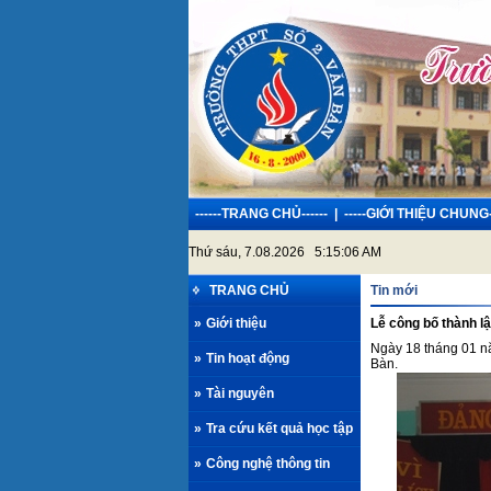
------TRANG CHỦ------
|
-----GIỚI THIỆU CHUNG-
Thứ sáu, 7.08.2026 5:15:06 AM
TRANG CHỦ
Tin mới
»
Giới thiệu
Lễ công bố thành l
Ngày 18 tháng 01 n
»
Tin hoạt động
Bàn.
»
Tài nguyên
»
Tra cứu kết quả học tập
»
Công nghệ thông tin