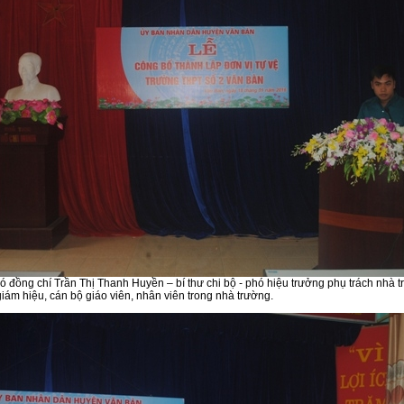
có đồng chí Trần Thị Thanh Huyền – bí thư chi bộ - phó hiệu trưởng phụ trách nhà 
giám hiệu, cán bộ giáo viên, nhân viên trong nhà trường.