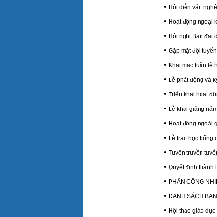
•
Hội diễn văn ngh
•
Hoạt động ngoại 
•
Hội nghị Ban đại 
•
Gặp mặt đội tuyển 
•
Khai mạc tuần lễ 
•
Lễ phát động và k
•
Triển khai hoạt đ
•
Lễ khai giảng năm
•
Hoạt động ngoài g
•
Lễ trao học bổng 
•
Tuyên truyền tuyể
•
Quyết định thành 
•
PHÂN CÔNG NHIỆ
•
DANH SÁCH BAN 
•
Hội thao giáo dụ