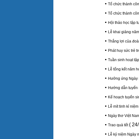
•
Tổ chức thành cô
•
Tổ chức thành cô
•
Hội thảo học tập 
•
Lễ khai giảng năm
•
Thắng lợi của đo
•
Phát huy sức trẻ 
•
Tuần sinh hoạt tậ
•
Lễ tổng kết năm h
•
Hưởng ứng Ngày s
•
Hướng dẫn tuyển s
•
Kế hoạch tuyển s
•
Lễ mít tinh kỉ niệ
•
Ngày thơ Việt Na
•
( 24
Trao quà tết
•
Lễ kỷ niệm Ngày