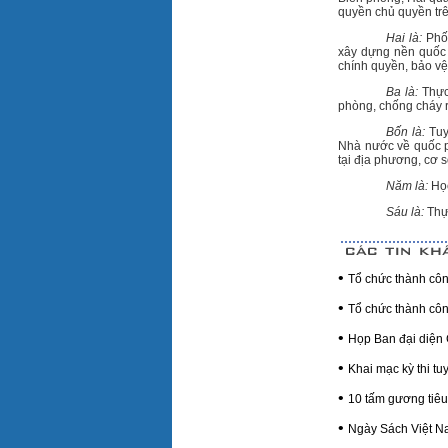
quyền chủ quyền trê
Hai là:
Phố
xây dựng nền quốc p
chính quyền, bảo vệ
Ba là:
Thực
phòng, chống cháy r
Bốn là:
Tuy
Nhà nước về quốc ph
tại địa phương, cơ s
Năm là:
Học
Sáu là:
Thự
•
Tổ chức thành công
•
Tổ chức thành côn
•
Họp Ban đại diện 
•
Khai mạc kỳ thi t
•
10 tấm gương tiê
•
Ngày Sách Việt Na