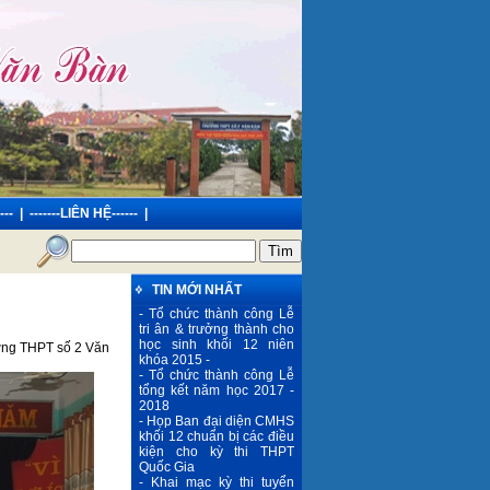
---
|
-------LIÊN HỆ------
|
 Số 2 Văn Bàn
TIN MỚI NHẤT
- Tổ chức thành công Lễ
tri ân & trưởng thành cho
học sinh khối 12 niên
ường THPT số 2 Văn
khóa 2015 -
- Tổ chức thành công Lễ
tổng kết năm học 2017 -
2018
- Họp Ban đại diện CMHS
khối 12 chuẩn bị các điều
kiện cho kỳ thi THPT
Quốc Gia
- Khai mạc kỳ thi tuyển