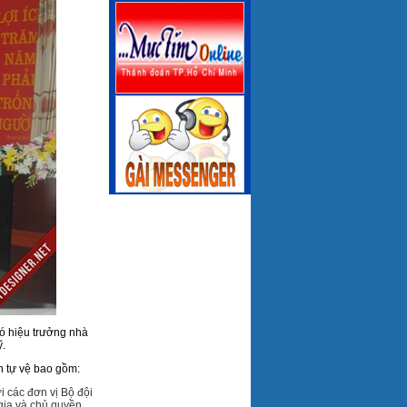
ó hiệu trưởng nhà
ỹ.
n tự vệ bao gồm:
i các đơn vị Bộ đội
gia và chủ quyền,