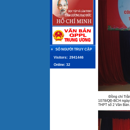
SỐ NGƯỜI TRUY CẬP
Visitors:
2941446
Online: 32
Đồng chí Trần Thị 
1078/QĐ-BCH ngày 1
THPT số 2 Văn Bàn.