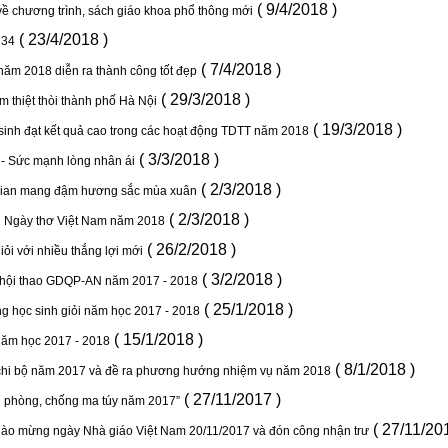
( 9/4/2018 )
về chương trình, sách giáo khoa phổ thông mới
( 23/4/2018 )
 34
( 7/4/2018 )
ăm 2018 diễn ra thành công tốt đẹp
( 29/3/2018 )
m thiệt thòi thành phố Hà Nội
( 19/3/2018 )
inh đạt kết quả cao trong các hoạt động TDTT năm 2018
( 3/3/2018 )
 - Sức mạnh lòng nhân ái
( 2/3/2018 )
 gian mang đậm hương sắc mùa xuân
( 2/3/2018 )
g Ngày thơ Việt Nam năm 2018
( 26/2/2018 )
iỏi với nhiều thắng lợi mới
( 3/2/2018 )
 hội thao GDQP-AN năm 2017 - 2018
( 25/1/2018 )
g học sinh giỏi năm học 2017 - 2018
( 15/1/2018 )
 năm học 2017 - 2018
( 8/1/2018 )
t chi bộ năm 2017 và đề ra phương hướng nhiệm vụ năm 2018
( 27/11/2017 )
n phòng, chống ma túy năm 2017”
( 27/11/20
hào mừng ngày Nhà giáo Việt Nam 20/11/2017 và đón công nhận trư