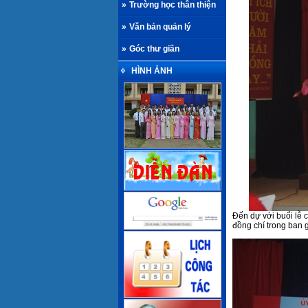
»
Trường học thân thiện
»
Văn bản quản lý
»
Góc thư giãn
HÌNH ẢNH
Đến dự với buổi lễ 
đồng chí trong ban 