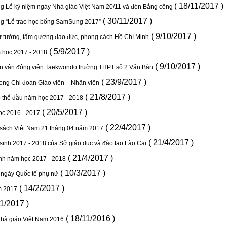
( 18/11/2017 )
ng Lễ kỷ niệm ngày Nhà giáo Việt Nam 20/11 và đón Bằng công
( 30/11/2017 )
ng “Lễ trao học bổng SamSung 2017”
( 9/10/2017 )
tư tưởng, tấm gương đạo đức, phong cách Hồ Chí Minh
( 5/9/2017 )
 học 2017 - 2018
( 9/10/2017 )
àn vận động viên Taekwondo trường THPT số 2 Văn Bàn
( 23/9/2017 )
trong Chi đoàn Giáo viên – Nhân viên
( 21/8/2017 )
p thể đầu năm học 2017 - 2018
( 20/5/2017 )
ọc 2016 - 2017
( 22/4/2017 )
ách Việt Nam 21 tháng 04 năm 2017
( 21/4/2017 )
inh 2017 - 2018 của Sở giáo dục và đào tạo Lào Cai
( 21/4/2017 )
inh năm học 2017 - 2018
( 10/3/2017 )
m ngày Quốc tế phụ nữ
( 14/2/2017 )
m 2017
/1/2017 )
( 18/11/2016 )
 nhà giáo Việt Nam 2016