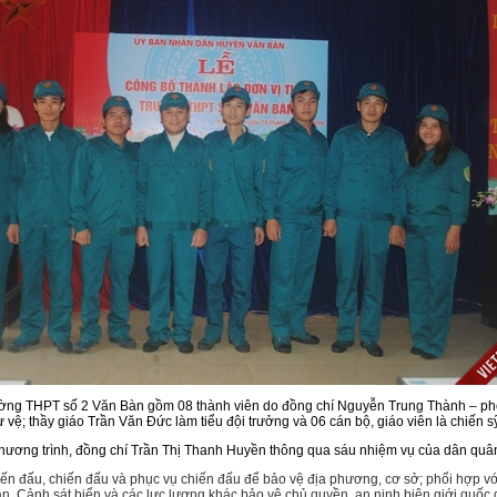
rường THPT số 2 Văn Bàn gồm 08 thành viên do đồng chí Nguyễn Trung Thành – ph
 vệ; thầy giáo Trần Văn Đức làm tiểu đội trưởng và 06 cán bộ, giáo viên là chiến s
chương trình, đồng chí Trần Thị Thanh Huyền thông qua sáu nhiệm vụ của dân quâ
ến đấu, chiến đấu và phục vụ chiến đấu để bảo vệ địa phương, cơ sở; phối hợp vớ
n, Cảnh sát biển và các lực lượng khác bảo vệ chủ quyền, an ninh biên giới quốc 