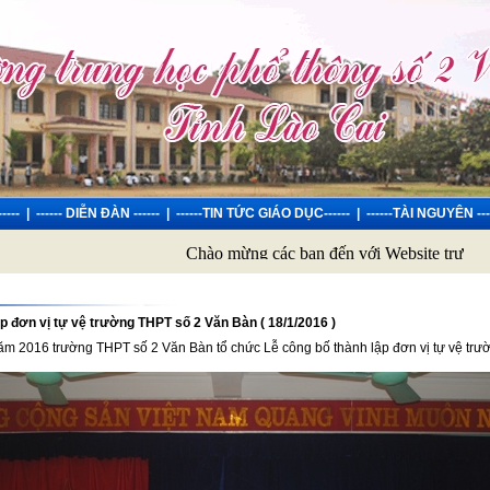
----
|
------ DIỄN ĐÀN ------
|
------TIN TỨC GIÁO DỤC------
|
------TÀI NGUYÊN ---
Chào mừng các bạn đến với Website trường THPT
ập đơn vị tự vệ trường THPT số 2 Văn Bàn ( 18/1/2016 )
ăm 2016 trường THPT số 2 Văn Bàn tổ chức Lễ công bố thành lập đơn vị tự vệ tr