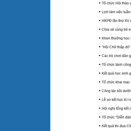
•
Tổ chức Hội thảo 
•
Lịch làm việc tuần
•
HKPĐ lần thứ XV n
•
Chia sẻ cùng trẻ e
•
Khen thưởng học s
•
“Hội Chữ thập đỏ”
•
Các trò chơi dân
•
Tổ chức tành côn
•
Kết quả học sinh g
•
Tổ chức khai mạc
•
Công tác bồi dưỡn
•
Lễ sơ kết học kì I
•
Hội nghị tổng kế
•
Tổ chức “Diễn đà
•
Kết quả thi đua C