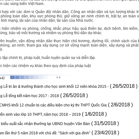
n các vùng biển Việt Nam.
i hợp với các đơn vị Quân đội nhân dân, Công an nhân dân và lực lượng khác tr
hòng toàn dân, khu vực phòng thủ; giữ vững an ninh chính trị, trật tự, an toàn 
 tính mạng, tài sản của nhân dân, tài sản của Nhà nước.
 hiện nhiệm vụ phòng, chống, khắc phục hậu quả thiên tai, dịch bệnh, tìm kiếm
ừng, bảo vệ môi trường và nhiệm vụ phòng thủ dân dự khác.
ên truyền, vận động nhân dân thực hiện chủ trương, đường lối, chính sách của 
òng, an ninh; tham gia xây dựng cơ sở vững mạnh toàn diện, xây dựng và phát tr
ở.
 tập chính trị, pháp luật, huấn luyện quân sự và diễn tập.
c hiện các nhiệm vụ khác theo quy định của pháp luật
.
( 26/5/2018 )
 Lễ tri ân & trưởng thành cho học sinh khối 12 niên khóa 2015 -
( 26/5/2018 )
g Lễ tổng kết năm học 2017 - 2018
( 2/6/2018 )
CMHS khối 12 chuẩn bị các điều kiện cho kỳ thi THPT Quốc Gia
( 1/6/2018 )
uyển sinh vào lớp 10 THPT, năm học 2018 – 2019
( 31/5/2018 )
u biểu xuất sắc nhận thưởng tại UBND huyện Văn Bàn
( 23/4/2018 )
m lần thứ 5 năm 2018 với chủ đề: “Sách với gia đình”