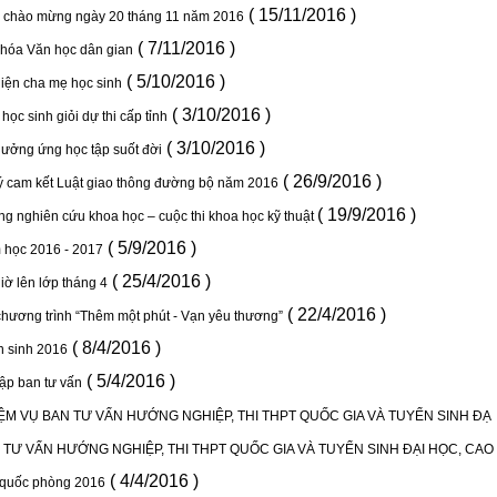
( 15/11/2016 )
ệ chào mừng ngày 20 tháng 11 năm 2016
( 7/11/2016 )
khóa Văn học dân gian
( 5/10/2016 )
diện cha mẹ học sinh
( 3/10/2016 )
học sinh giỏi dự thi cấp tỉnh
( 3/10/2016 )
hưởng ứng học tập suốt đời
( 26/9/2016 )
ý cam kết Luật giao thông đường bộ năm 2016
( 19/9/2016 )
ộng nghiên cứu khoa học – cuộc thi khoa học kỹ thuật
( 5/9/2016 )
 học 2016 - 2017
( 25/4/2016 )
iờ lên lớp tháng 4
( 22/4/2016 )
chương trình “Thêm một phút - Vạn yêu thương”
( 8/4/2016 )
n sinh 2016
( 5/4/2016 )
lập ban tư vấn
M VỤ BAN TƯ VẤN HƯỚNG NGHIỆP, THI THPT QUỐC GIA VÀ TUYỂN SINH ĐẠ
TƯ VẤN HƯỚNG NGHIỆP, THI THPT QUỐC GIA VÀ TUYỂN SINH ĐẠI HỌC, CAO
( 4/4/2016 )
c quốc phòng 2016